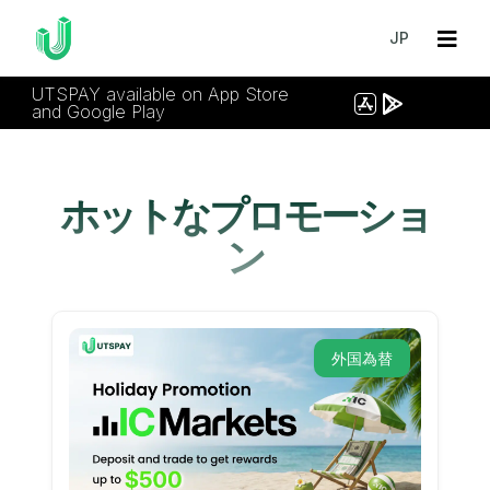
JP
UTSPAY available on App Store
and Google Play
ホットなプロモーショ
ン
外国為替