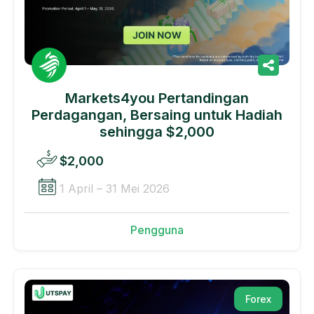
Markets4you Pertandingan
Perdagangan, Bersaing untuk Hadiah
sehingga $2,000
$2,000
1 April – 31 Mei 2026
Pengguna
Forex