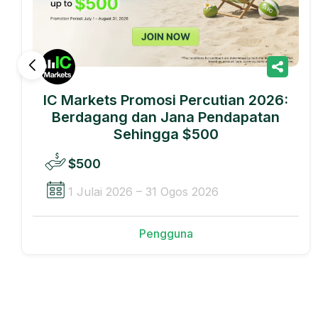
IC Markets Promosi Percutian 2026:
Berdagang dan Jana Pendapatan
Sehingga $500
$500
1 Julai 2026 – 31 Ogos 2026
Pengguna