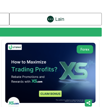
Lain
Forex