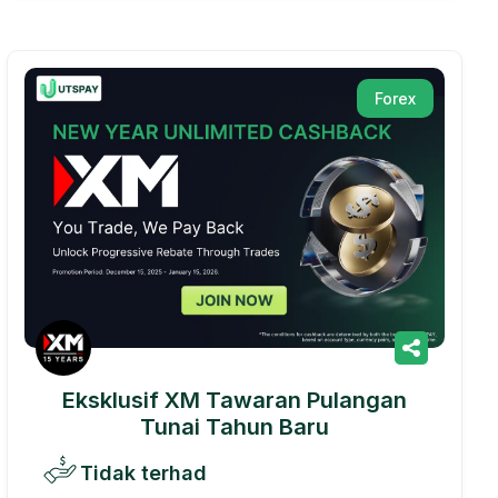
Forex
Eksklusif XM Tawaran Pulangan
Tunai Tahun Baru
Tidak terhad