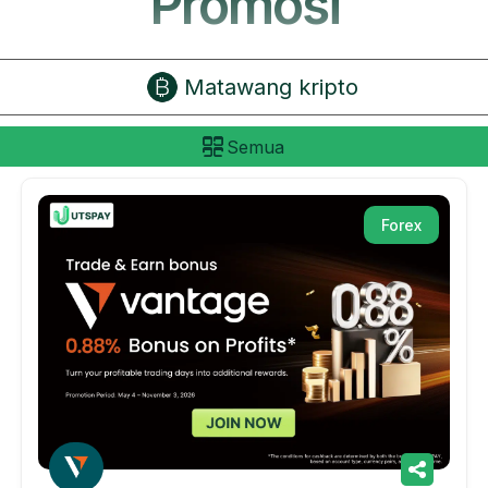
Promosi
Matawang kripto
Semua
Forex