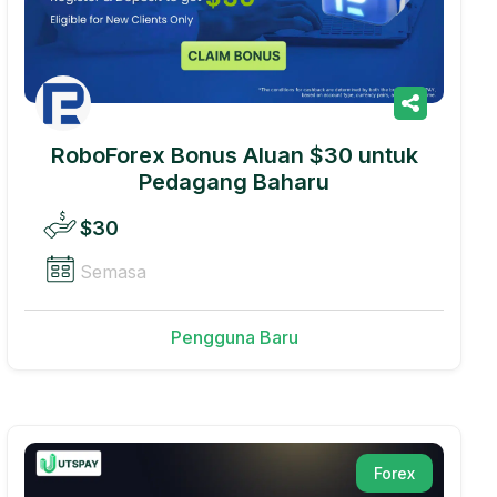
RoboForex Bonus Aluan $30 untuk
Pedagang Baharu
$30
Semasa
Pengguna Baru
Forex