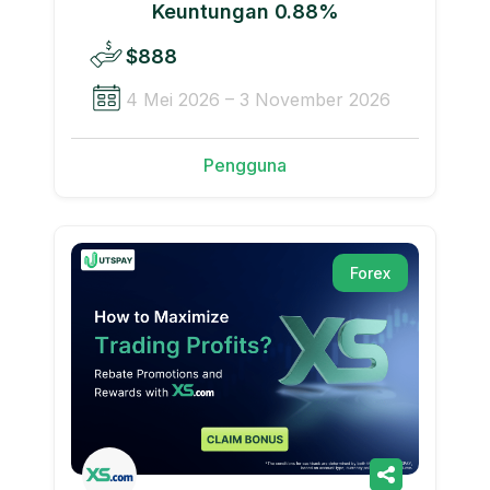
Keuntungan 0.88%
$888
4 Mei 2026 – 3 November 2026
Pengguna
Forex