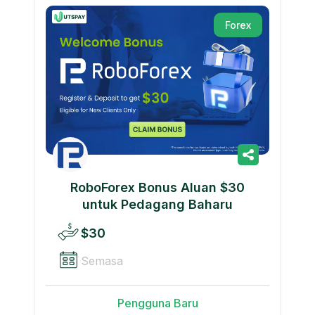
Forex
RoboForex Bonus Aluan $30
untuk Pedagang Baharu
$30
Semasa
Pengguna Baru