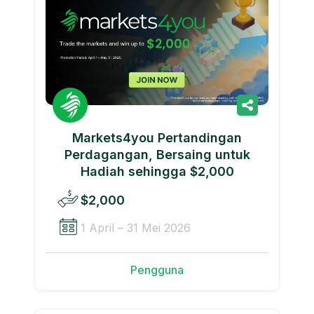
Markets4you Pertandingan
Perdagangan, Bersaing untuk
Hadiah sehingga $2,000
$2,000
1 April – 31 Mei 2026
Pengguna