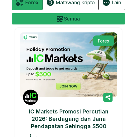
Forex
Matawang kripto
Lain
Semua
Forex
IC Markets Promosi Percutian
2026: Berdagang dan Jana
Pendapatan Sehingga $500