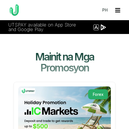
PH
UTSPAY available on App Store
and Google Play
Mainit na Mga
Promosyon
Forex