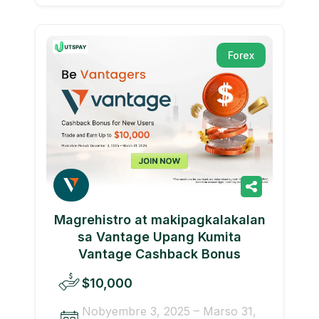
Forex
Magrehistro at makipagkalakalan
sa Vantage Upang Kumita
Vantage Cashback Bonus
$10,000
Nobyembre 3, 2025 – Marso 31,