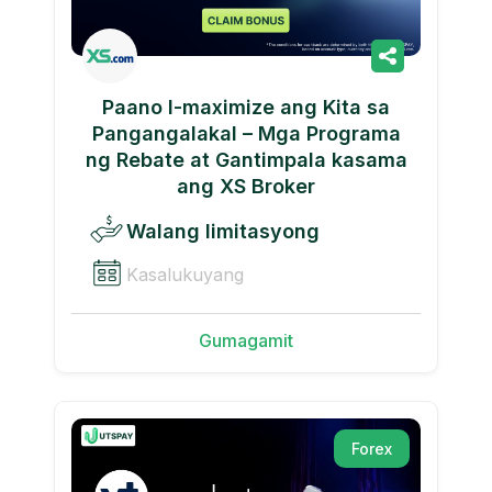
Paano I-maximize ang Kita sa
Pangangalakal – Mga Programa
ng Rebate at Gantimpala kasama
ang XS Broker
Walang limitasyong
Kasalukuyang
Gumagamit
Forex