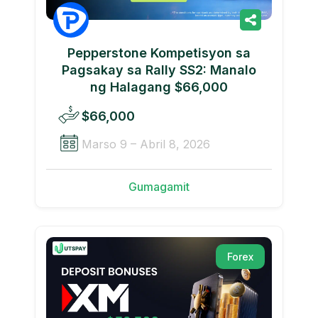
Pepperstone Kompetisyon sa
Pagsakay sa Rally SS2: Manalo
ng Halagang $66,000
$66,000
Marso 9 – Abril 8, 2026
Gumagamit
Forex