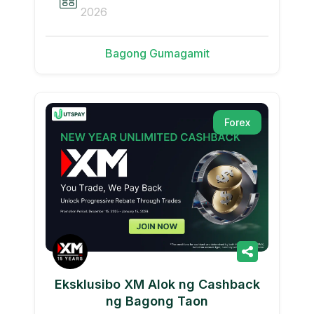
2026
Bagong Gumagamit
Forex
Eksklusibo XM Alok ng Cashback
ng Bagong Taon