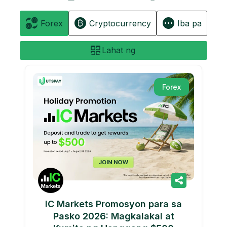
Forex
Cryptocurrency
Iba pa
Lahat ng
Forex
IC Markets Promosyon para sa
Pasko 2026: Magkalakal at