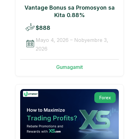
Vantage Bonus sa Promosyon sa
Kita 0.88%
$888
Mayo 4, 2026 – Nobyembre 3,
2026
Gumagamit
Forex