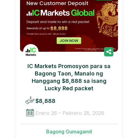
IC Markets Promosyon para sa
Bagong Taon, Manalo ng
Hanggang $8,888 sa isang
Lucky Red packet
$8,888
Enero 26 – Pebrero 28, 2026
Bagong Gumagamit