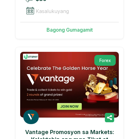
Kasalukuyang
Bagong Gumagamit
Forex
Vantage Promosyon sa Markets: