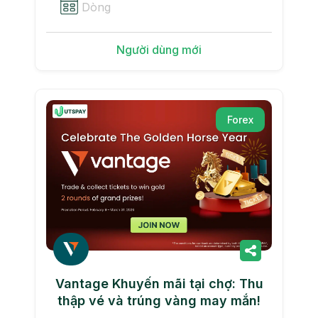
Dòng
Người dùng mới
Forex
Vantage Khuyến mãi tại chợ: Thu
thập vé và trúng vàng may mắn!