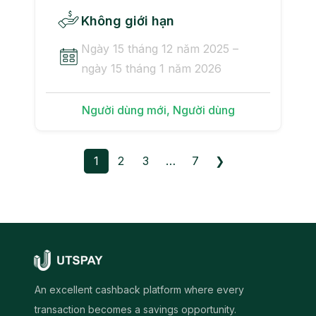
Không giới hạn
Ngày 15 tháng 12 năm 2025 –
ngày 15 tháng 1 năm 2026
Người dùng mới, Người dùng
1
2
3
…
7
❯
An excellent cashback platform where every
transaction becomes a savings opportunity.