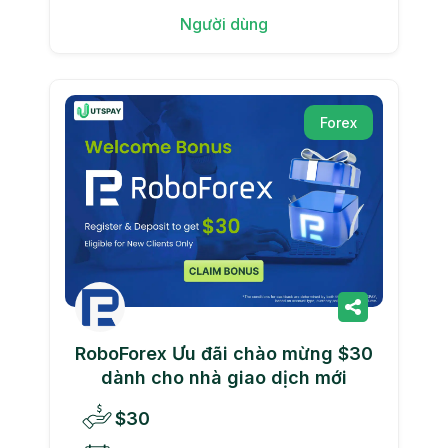
Người dùng
Forex
RoboForex Ưu đãi chào mừng $30
dành cho nhà giao dịch mới
$30