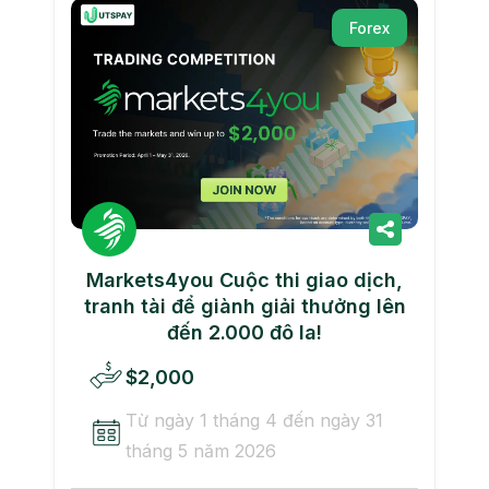
Forex
Markets4you Cuộc thi giao dịch,
tranh tài để giành giải thưởng lên
đến 2.000 đô la!
$2,000
Từ ngày 1 tháng 4 đến ngày 31
tháng 5 năm 2026