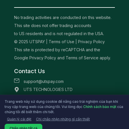
No trading activities are conducted on this website.
This site does not offer trading accounts
to US residents and is not regulated in the USA.
© 2025 UTSPAY |
Terms of Use
|
Privacy Policy
This site is protected by reCAPTCHA and the
Google Privacy Policy and Terms of Service apply.
Contact Us
support@utspay.com
UTS TECHNOLOGIES LTD
Beachmont Business Centre, 341,
Trang web này sử dụng cookie để nâng cao trải nghiệm của bạn khi
Kingstown St.Vincent and the Grenadines
truy cập trang web của chúng tôi. Vui lòng đọc
Chính sách bảo mật
của
chúng tôi để biết thêm chi tiết.
Quản lý cài đặt
Chỉ chấp nhận những gì cần thiết
Chấp nhận tất cả