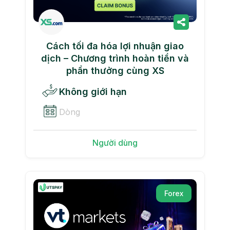
Cách tối đa hóa lợi nhuận giao
dịch – Chương trình hoàn tiền và
phần thưởng cùng XS
Không giới hạn
Dòng
Người dùng
Forex