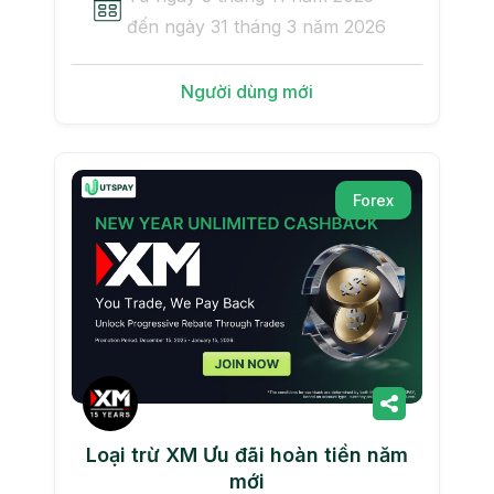
đến ngày 31 tháng 3 năm 2026
Người dùng mới
Forex
Loại trừ XM Ưu đãi hoàn tiền năm
mới