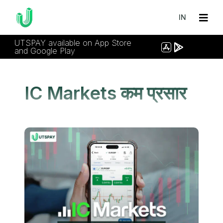
IN
UTSPAY available on App Store
and Google Play
IC Markets कम प्रसार