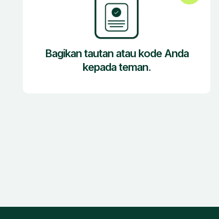
Bagikan tautan atau kode Anda
kepada teman.