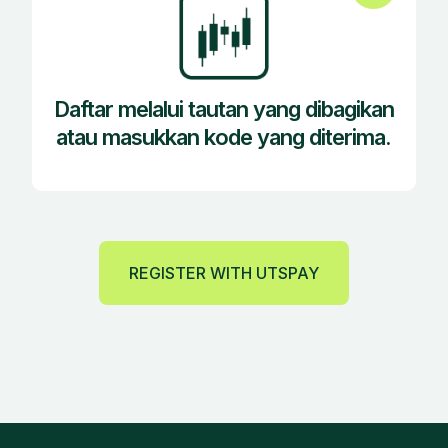
Daftar melalui tautan yang dibagikan
atau masukkan kode yang diterima.
REGISTER WITH UTSPAY