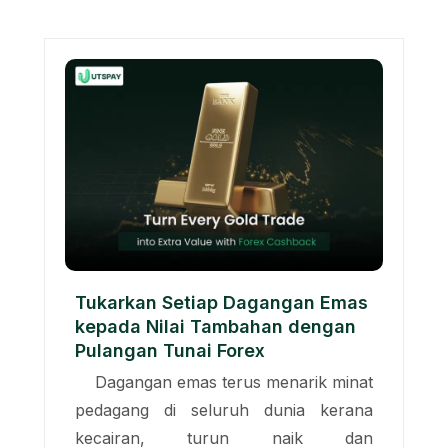
Tukarkan Setiap Dagangan Emas
kepada Nilai Tambahan dengan
Pulangan Tunai Forex
Dagangan emas terus menarik minat
pedagang di seluruh dunia kerana
kecairan, turun naik dan