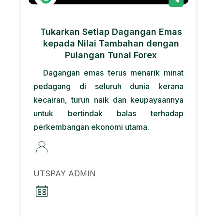
Tukarkan Setiap Dagangan Emas
kepada Nilai Tambahan dengan
Pulangan Tunai Forex
Dagangan emas terus menarik minat
pedagang di seluruh dunia kerana
kecairan, turun naik dan keupayaannya
untuk bertindak balas terhadap
perkembangan ekonomi utama.
UTSPAY ADMIN