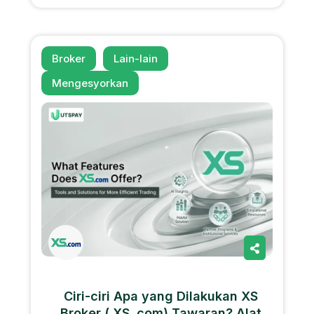
Broker
Lain-lain
Mengesyorkan
Ciri-ciri Apa yang Dilakukan XS
Broker ( XS .com) Tawaran? Alat