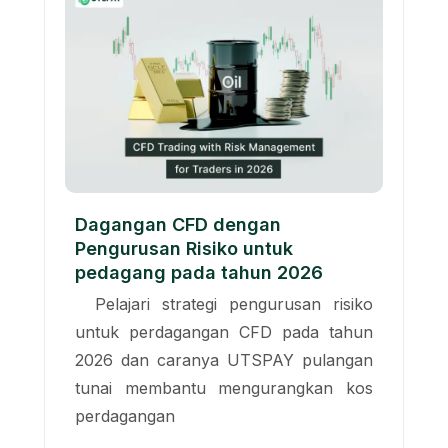
Dagangan CFD dengan
Pengurusan Risiko untuk
pedagang pada tahun 2026
Pelajari strategi pengurusan risiko
untuk perdagangan CFD pada tahun
2026 dan caranya UTSPAY pulangan
tunai membantu mengurangkan kos
perdagangan