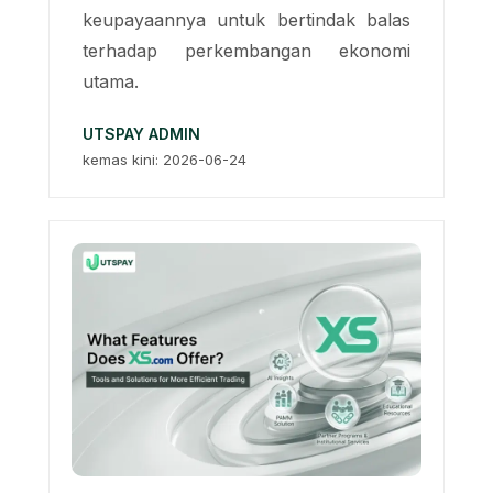
keupayaannya untuk bertindak balas
terhadap perkembangan ekonomi
utama.
UTSPAY ADMIN
kemas kini: 2026-06-24