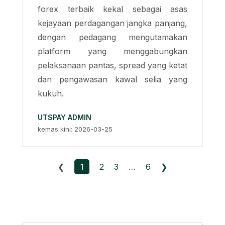
forex terbaik kekal sebagai asas
kejayaan perdagangan jangka panjang,
dengan pedagang mengutamakan
platform yang menggabungkan
pelaksanaan pantas, spread yang ketat
dan pengawasan kawal selia yang
kukuh.
UTSPAY ADMIN
kemas kini: 2026-03-25
❮
1
2
3
…
6
❯