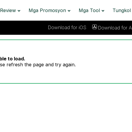
Review
Mga Promosyon
Mga Tool
Tungkol
Download for iOS
Download for A
le to load.
se refresh the page and try again.