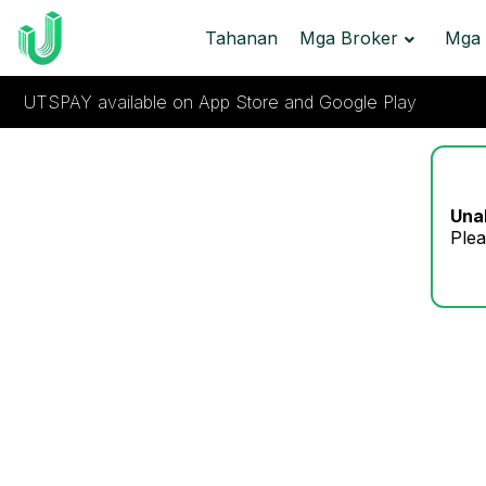
Tahanan
Mga Broker
Mga 
UTSPAY available on App Store and Google Play
Unab
Plea