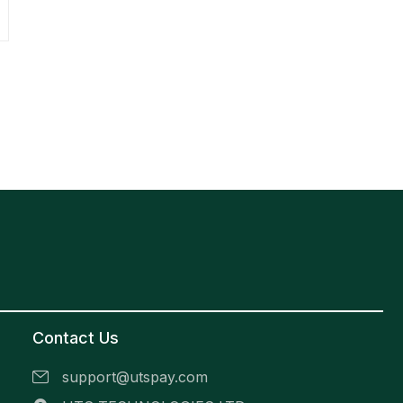
Contact Us
support@utspay.com