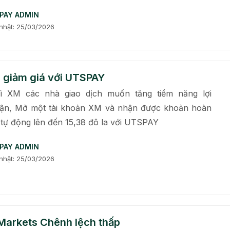
PAY ADMIN
nhật: 25/03/2026
 giảm giá với UTSPAY
ì XM các nhà giao dịch muốn tăng tiềm năng lợi
ận, Mở một tài khoản XM và nhận được khoản hoàn
n tự động lên đến 15,38 đô la với UTSPAY
PAY ADMIN
nhật: 25/03/2026
Markets Chênh lệch thấp