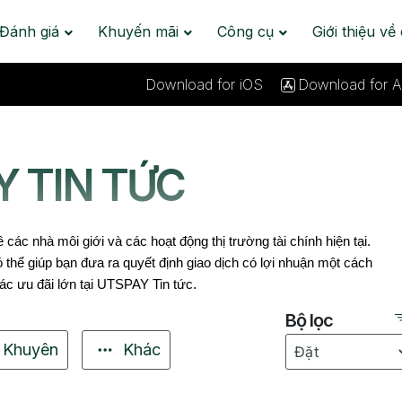
Đánh giá
Khuyến mãi
Công cụ
Giới thiệu về
Download for iOS
Download for A
Y TIN TỨC
c nhà môi giới và các hoạt động thị trường tài chính hiện tại.
có thể giúp bạn đưa ra quyết định giao dịch có lợi nhuận một cách 
ác ưu đãi lớn tại UTSPAY Tin tức.
Bộ lọc
Khuyên
Khác