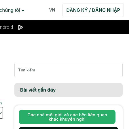
 chúng tôi
ĐĂNG KÝ / ĐĂNG NHẬP
VN
ndroid
Sưu
tầm:
Bài viết gần đây
Các nhà môi giới
và
các bên liên quan
khác
khuyến nghị