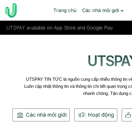
Trang chủ
Các nhà môi giới
UTSPAY available on App Store and Google Play
UTSPA
UTSPAY TIN TỨC là nguồn cung cấp nhiều thông tin về cá
Luôn cập nhật thông tin và thông tin chi tiết quan trọng 
nhanh chóng. 
Tận dụng c
Các nhà môi giới
Hoạt động