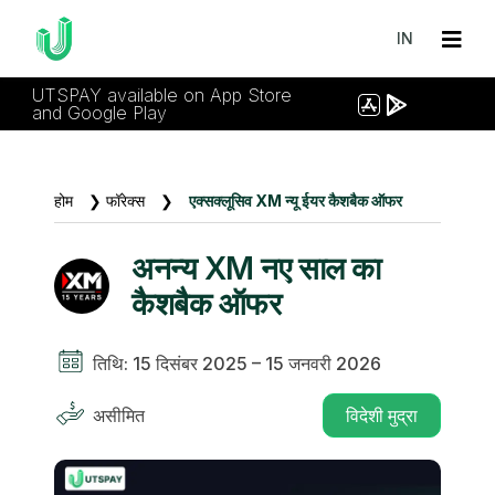
IN
UTSPAY available on App Store
and Google Play
होम
❯
फॉरेक्स
❯
एक्सक्लूसिव XM न्यू ईयर कैशबैक ऑफर
अनन्य XM नए साल का
कैशबैक ऑफर
तिथि: 15 दिसंबर 2025 – 15 जनवरी 2026
असीमित
विदेशी मुद्रा