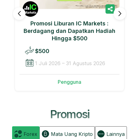
Promosi Liburan IC Markets :
Berdagang dan Dapatkan Hadiah
Hingga $500
$500
1 Juli 2026 – 31 Agustus 2026
Pengguna
Promosi
Forex
Mata Uang Kripto
Lainnya