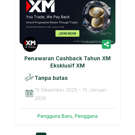
Penawaran Cashback Tahun XM
Eksklusif XM
Tanpa batas
15 Desember 2025 – 15 Januari
2026
Pengguna Baru, Pengguna