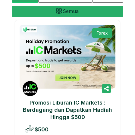
Semua
Forex
Promosi Liburan IC Markets :
Berdagang dan Dapatkan Hadiah
Hingga $500
$500