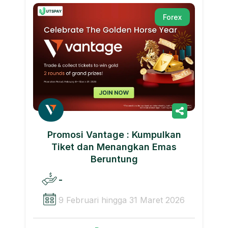
Forex
Promosi Vantage : Kumpulkan
Tiket dan Menangkan Emas
Beruntung
-
9 Februari hingga 31 Maret 2026