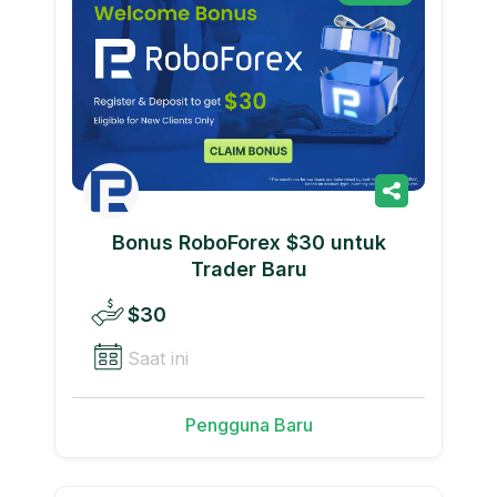
Bonus RoboForex $30 untuk
Trader Baru
$30
Saat ini
Pengguna Baru