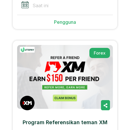
Saat ini
Pengguna
Forex
Program Referensikan teman XM