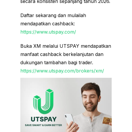
secara konsisten sepanjang tahun 2026.
Daftar sekarang dan mulailah
mendapatkan cashback:
https://www.utspay.com/
Buka XM melalui UTSPAY mendapatkan
manfaat cashback berkelanjutan dan
dukungan tambahan bagi trader.
https://www.utspay.com/brokers/xm/