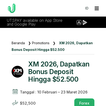
ID
UTSPAY available on App Store
and Google Play
Beranda
❯
Promotions
❯
XM 2026, Dapatkan
Bonus Deposit Hingga $52.500
XM 2026, Dapatkan
Bonus Deposit
Hingga $52.500
Tanggal : 10 Februari – 23 Maret 2026
$52,500
Forex