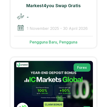
Markest4you Swap Gratis
-
1 November 2025 - 30 April 2026
Pengguna Baru, Pengguna
Forex