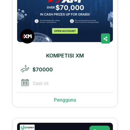
KOMPETISI XM
$70000
Saat ini
Pengguna