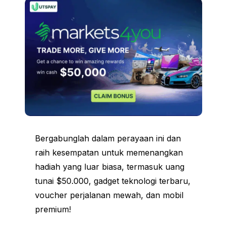
Bergabunglah dalam perayaan ini dan
raih kesempatan untuk memenangkan
hadiah yang luar biasa, termasuk uang
tunai $50.000, gadget teknologi terbaru,
voucher perjalanan mewah, dan mobil
premium!