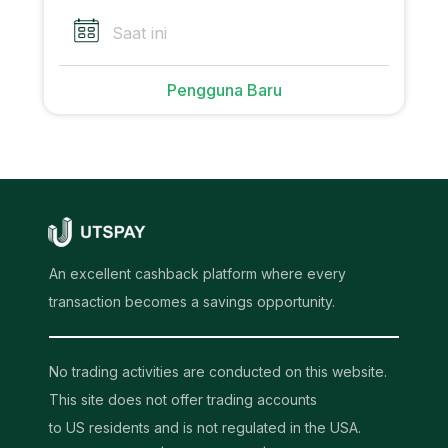
Saat ini
Pengguna Baru
An excellent cashback platform where every
transaction becomes a savings opportunity.
No trading activities are conducted on this website.
This site does not offer trading accounts
to US residents and is not regulated in the USA.