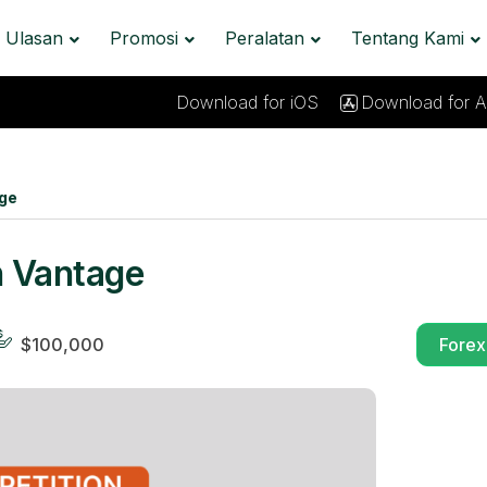
Ulasan
Promosi
Peralatan
Tentang Kami
Download for iOS
Download for A
ge
n Vantage
$100,000
Forex