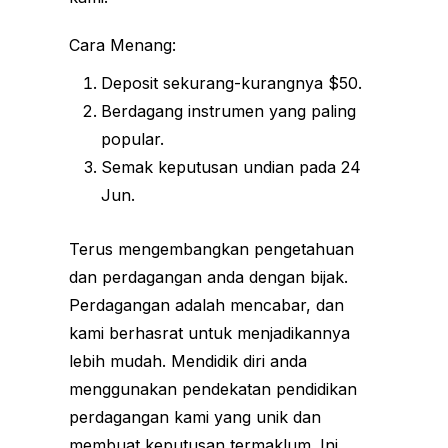
Cara Menang:
Deposit sekurang-kurangnya $50.
Berdagang instrumen yang paling
popular.
Semak keputusan undian pada 24
Jun.
Terus mengembangkan pengetahuan
dan perdagangan anda dengan bijak.
Perdagangan adalah mencabar, dan
kami berhasrat untuk menjadikannya
lebih mudah. Mendidik diri anda
menggunakan pendekatan pendidikan
perdagangan kami yang unik dan
membuat keputusan termaklum. Ini