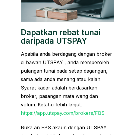
Dapatkan rebat tunai
daripada UTSPAY
Apabila anda berdagang dengan broker
di bawah UTSPAY , anda memperoleh
pulangan tunai pada setiap dagangan,
sama ada anda menang atau kalah.
Syarat kadar adalah berdasarkan
broker, pasangan mata wang dan
volum. Ketahui lebih lanjut:
https://app.utspay.com/brokers/FBS
Buka an FBS akaun dengan UTSPAY