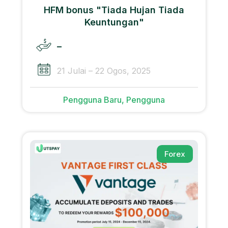
HFM bonus "Tiada Hujan Tiada
Keuntungan"
–
21 Julai – 22 Ogos, 2025
Pengguna Baru, Pengguna
Forex