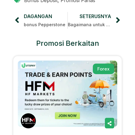
Bonus Deposit
,
Promosi Panas
DAGANGAN
SETERUSNYA
bonus Pepperstone
Bagaimana untuk menangani spread tinggi?
Promosi Berkaitan
Forex