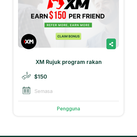
XM Rujuk program rakan
$150
Semasa
Pengguna