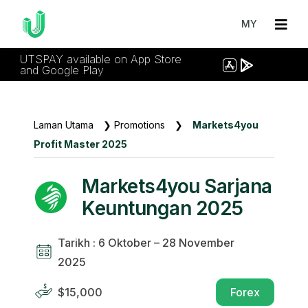
MY
UTSPAY available on App Store
and Google Play
Laman Utama
❯
Promotions
❯
Markets4you
Profit Master 2025
Markets4you Sarjana
Keuntungan 2025
Tarikh : 6 Oktober – 28 November
2025
$15,000
Forex