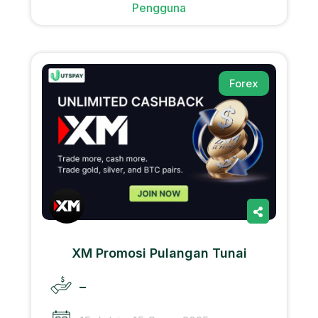
Pengguna
Forex
XM Promosi Pulangan Tunai
–