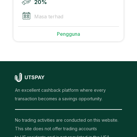
20%
Masa terhad
Pengguna
An excellent cashback platform where every
transaction becomes a savings opportunity.
No trading activities are conducted on this website.
This site does not offer trading accounts