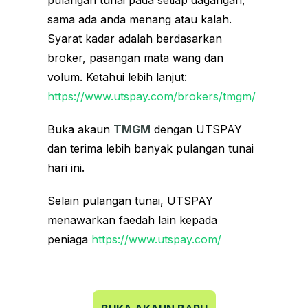
sama ada anda menang atau kalah.
Syarat kadar adalah berdasarkan
broker, pasangan mata wang dan
volum. Ketahui lebih lanjut:
https://www.utspay.com/brokers/tmgm/
Buka akaun
TMGM
dengan UTSPAY
dan terima lebih banyak pulangan tunai
hari ini.
Selain pulangan tunai, UTSPAY
menawarkan faedah lain kepada
peniaga
https://www.utspay.com/