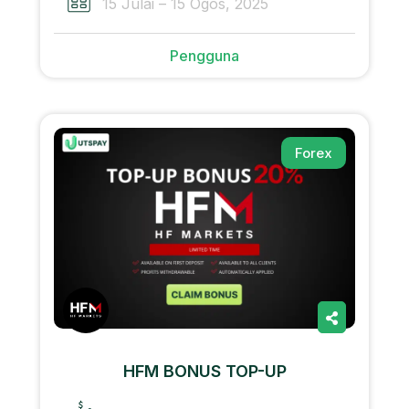
15 Julai – 15 Ogos, 2025
Pengguna
Forex
HFM BONUS TOP-UP