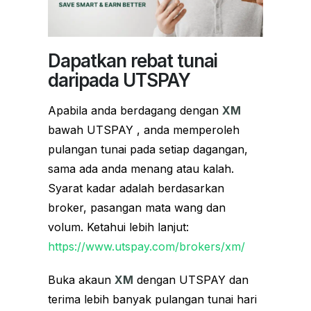
Dapatkan rebat tunai
daripada UTSPAY
Apabila anda berdagang dengan
XM
bawah UTSPAY , anda memperoleh
pulangan tunai pada setiap dagangan,
sama ada anda menang atau kalah.
Syarat kadar adalah berdasarkan
broker, pasangan mata wang dan
volum. Ketahui lebih lanjut:
https://www.utspay.com/brokers/xm/
Buka akaun
XM
dengan UTSPAY dan
terima lebih banyak pulangan tunai hari