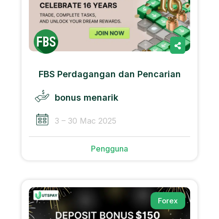
FBS Perdagangan dan Pencarian
bonus menarik
3 – 30 Mac 2025
Pengguna
Forex