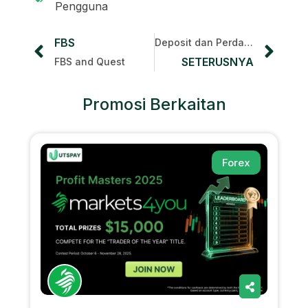
Pengguna
FBS
Deposit dan Perdagangan HFM
SETERUSNYA
FBS and Quest
Promosi Berkaitan
Forex