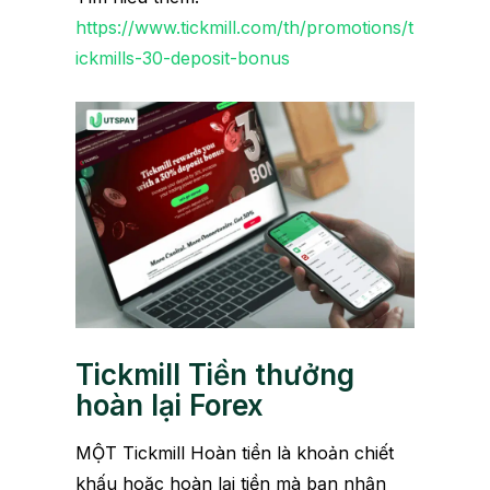
https://www.tickmill.com/th/promotions/t
ickmills-30-deposit-bonus
Tickmill Tiền thưởng
hoàn lại Forex
MỘT Tickmill Hoàn tiền là khoản chiết
khấu hoặc hoàn lại tiền mà bạn nhận