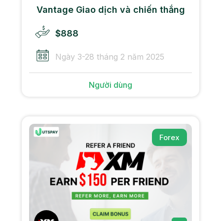
Vantage Giao dịch và chiến thắng
$888
Ngày 3-28 tháng 2 năm 2025
Người dùng
Forex