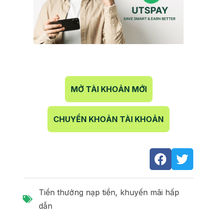
MỞ TÀI KHOẢN MỚI
CHUYỂN KHOẢN TÀI KHOẢN
Tiền thưởng nạp tiền
,
khuyến mãi hấp
dẫn