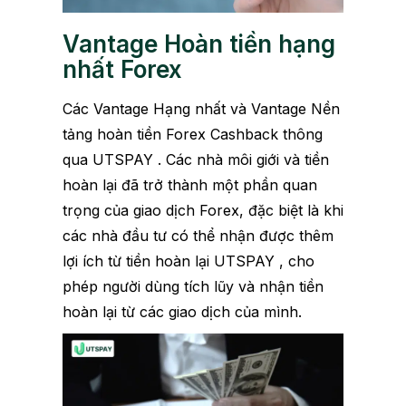
Vantage Hoàn tiền hạng
nhất Forex
Các Vantage Hạng nhất và Vantage Nền
tảng hoàn tiền Forex Cashback thông
qua UTSPAY . Các nhà môi giới và tiền
hoàn lại đã trở thành một phần quan
trọng của giao dịch Forex, đặc biệt là khi
các nhà đầu tư có thể nhận được thêm
lợi ích từ tiền hoàn lại UTSPAY , cho
phép người dùng tích lũy và nhận tiền
hoàn lại từ các giao dịch của mình.