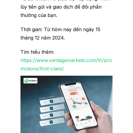
lũy tiền gửi và giao dịch để đổi phần
thưởng của bạn.
Thời gian: Từ hôm nay đến ngày 15
tháng 12 năm 2024.
Tìm hiểu thêm:
https://www.vantagemarkets.com/th/pro
motions/first-class/