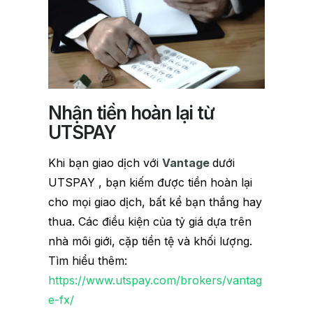
Nhận tiền hoàn lại từ
UTSPAY
Khi bạn giao dịch với
Vantage
dưới
UTSPAY , bạn kiếm được tiền hoàn lại
cho mọi giao dịch, bất kể bạn thắng hay
thua. Các điều kiện của tỷ giá dựa trên
nhà môi giới, cặp tiền tệ và khối lượng.
Tìm hiểu thêm:
https://www.utspay.com/brokers/vantag
e-fx/