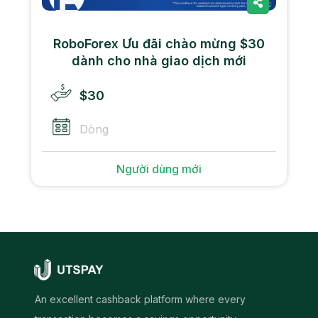
RoboForex Ưu đãi chào mừng $30
dành cho nhà giao dịch mới
$30
Dòng
Người dùng mới
An excellent cashback platform where every