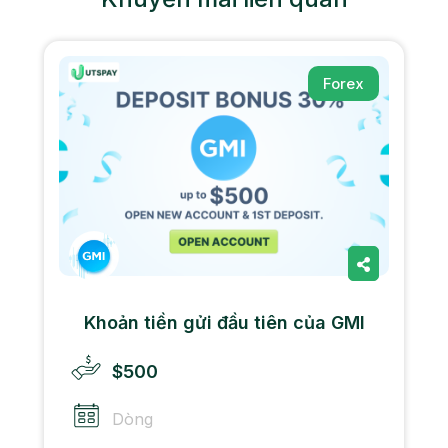
Forex
Khoản tiền gửi đầu tiên của GMI
$500
Dòng