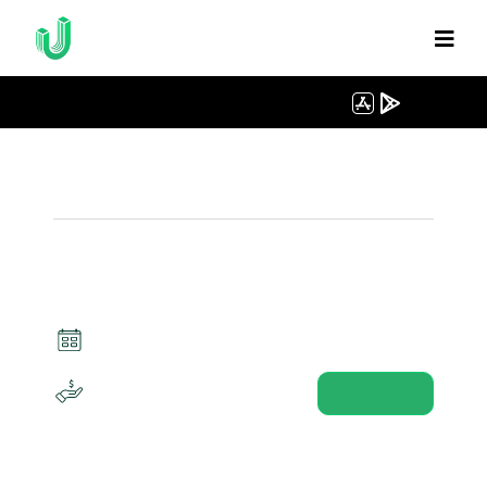
IN
UTSPAY available on App Store
and Google Play
होम
❯
विदेशी मुद्रा
❯
HFM जमा और व्यापार
HFM जमा और व्यापार
दिनांक : 17 मार्च – 18 अप्रैल, 2025
$117,000
विदेशी मुद्रा