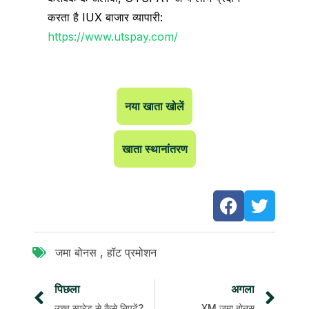
करता है IUX बाजार व्यापारी:
https://www.utspay.com/
नया खाता खोलें
खाता स्थानांतरण
जमा बोनस
,
हॉट प्रमोशन
पिछला
अगला
उच्च स्प्रेड से कैसे निपटें?
XM जमा बोनस