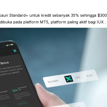
aun Standard+ untuk kredit sebanyak 35% sehingga $300
buka pada platform MT5, platform paling aktif bagi IUX .