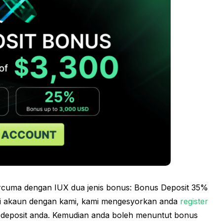
cuma dengan IUX dua jenis bonus: Bonus Deposit 35%
ai akaun dengan kami, kami mengesyorkan anda
register
deposit anda. Kemudian anda boleh menuntut bonus