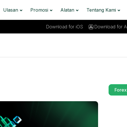
Ulasan
Promosi
Alatan
Tentang Kami
Download for iOS
Download for A
Forex