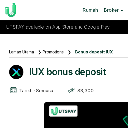
Rumah
Broker
UTSPAY available on App Store and Google Play
Laman Utama
❯
Promotions
❯
Bonus deposit IUX
IUX bonus deposit
Tarikh : Semasa
$3,300