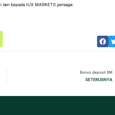
h lain kepada IUX MARKETS peniaga:
Bonus deposit XM
SETERUSNYA