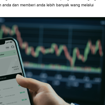
 anda dan memberi anda lebih banyak wang melalui