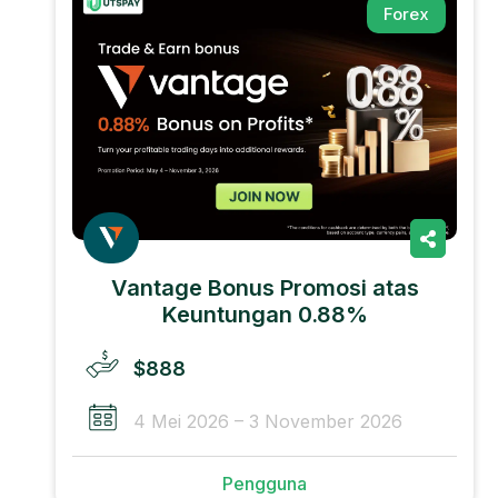
Forex
Vantage Bonus Promosi atas
Keuntungan 0.88%
$888
4 Mei 2026 – 3 November 2026
Pengguna