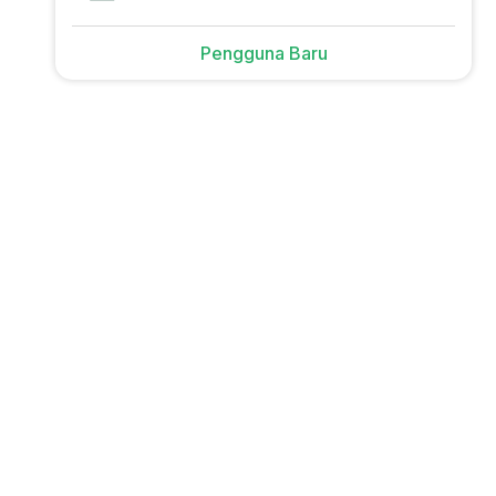
Pengguna Baru