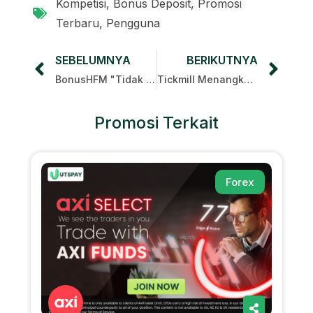
Kompetisi
,
Bonus Deposit
,
Promosi
Terbaru
,
Pengguna
SEBELUMNYA
BERIKUTNYA
BonusHFM "Tidak Ada Hujan Tidak Ada Untung"
Tickmill Menangkan hadiah
Promosi Terkait
Forex