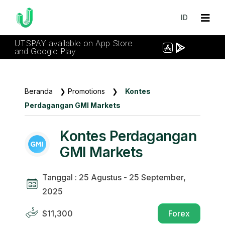
ID
UTSPAY available on App Store
and Google Play
Beranda
❯
Promotions
❯
Kontes
Perdagangan GMI Markets
Kontes Perdagangan
GMI Markets
Tanggal : 25 Agustus - 25 September,
2025
$11,300
Forex