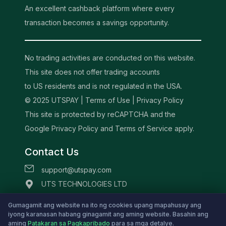
An excellent cashback platform where every
transaction becomes a savings opportunity.
No trading activities are conducted on this website.
This site does not offer trading accounts
to US residents and is not regulated in the USA.
© 2025 UTSPAY |
Terms of Use
|
Privacy Policy
This site is protected by reCAPTCHA and the
Google Privacy Policy and Terms of Service apply.
Contact Us
support@utspay.com
UTS TECHNOLOGIES LTD
Beachmont Business Centre, 341,
Gumagamit ang website na ito ng cookies upang mapahusay ang
Kingstown St.Vincent and the Grenadines
iyong karanasan habang ginagamit ang aming website. Basahin ang
aming
Patakaran sa Pagkapribado
para sa mga detalye.