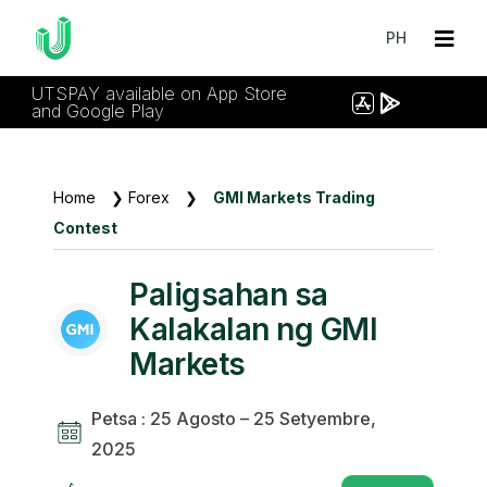
PH
UTSPAY available on App Store
and Google Play
Home
❯
Forex
❯
GMI Markets Trading
Contest
Paligsahan sa
Kalakalan ng GMI
Markets
Petsa : 25 Agosto – 25 Setyembre,
2025