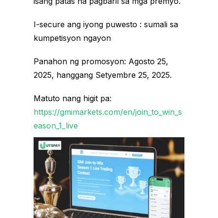
isang patas na pagbaril sa mga premyo.
I-secure ang iyong puwesto : sumali sa
kumpetisyon ngayon
Panahon ng promosyon: Agosto 25,
2025, hanggang Setyembre 25, 2025.
Matuto nang higit pa:
https://gmimarkets.com/en/join_to_win_s
eason_1_live