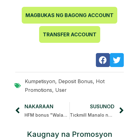
MAGBUKAS NG BAGONG ACCOUNT
TRANSFER ACCOUNT
Kumpetisyon
,
Deposit Bonus
,
Hot
Promotions
,
User
NAKARAAN
SUSUNOD
HFM bonus "Walang Ulan Walang Pakinabang"
Tickmill Manalo ng mga premyo
Kaugnay na Promosyon