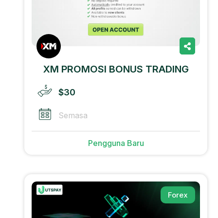
XM PROMOSI BONUS TRADING
$30
Semasa
Pengguna Baru
Forex