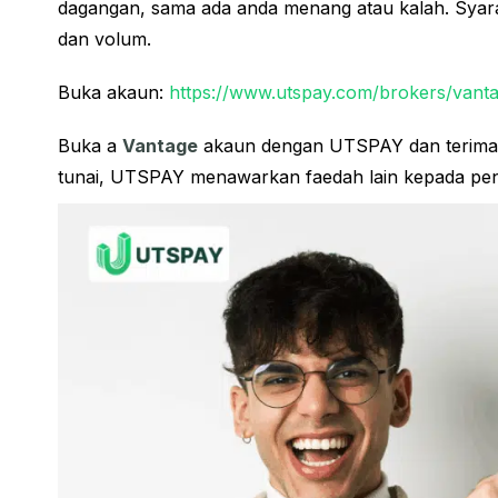
dagangan, sama ada anda menang atau kalah. Syar
dan volum.
Buka akaun:
https://www.utspay.com/brokers/vant
Buka a
Vantage
akaun dengan UTSPAY dan terima le
tunai, UTSPAY menawarkan faedah lain kepada pe