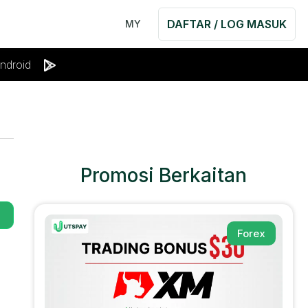
DAFTAR / LOG MASUK
MY
ndroid
Promosi Berkaitan
Forex