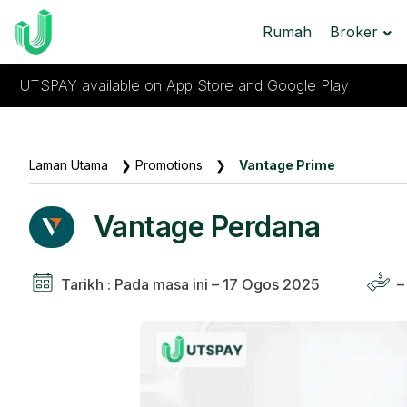
Rumah
Broker
UTSPAY available on App Store and Google Play
Laman Utama
❯
Promotions
❯
Vantage Prime
Vantage Perdana
Tarikh : Pada masa ini – 17 Ogos 2025
–