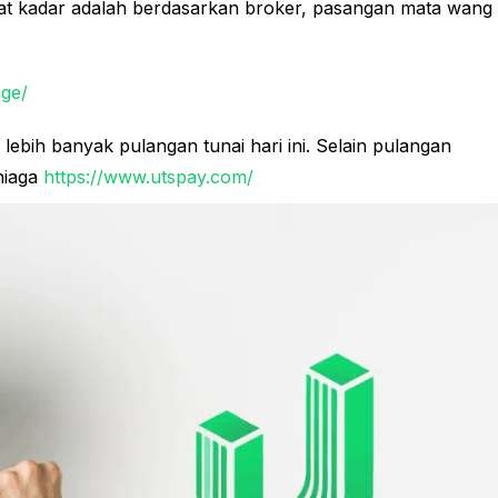
at kadar adalah berdasarkan broker, pasangan mata wang
age/
bih banyak pulangan tunai hari ini. Selain pulangan
niaga
https://www.utspay.com/