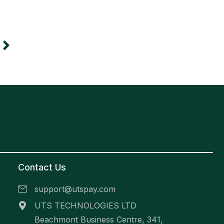
Contact Us
support@utspay.com
UTS TECHNOLOGIES LTD
Beachmont Business Centre, 341,