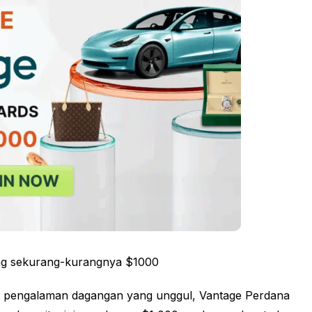
ang sekurang-kurangnya $1000
n pengalaman dagangan yang unggul, Vantage Perdana