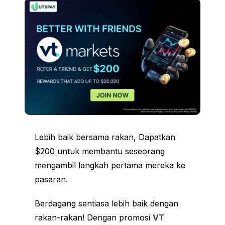
Lebih baik bersama rakan, Dapatkan
$200 untuk membantu seseorang
mengambil langkah pertama mereka ke
pasaran.
Berdagang sentiasa lebih baik dengan
rakan-rakan! Dengan promosi
VT