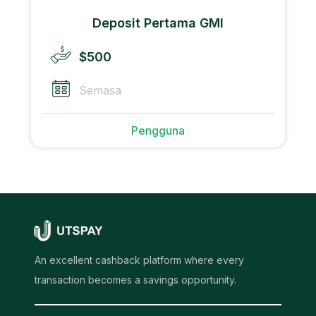
Deposit Pertama GMI
$500
Semasa
Pengguna
An excellent cashback platform where every
transaction becomes a savings opportunity.