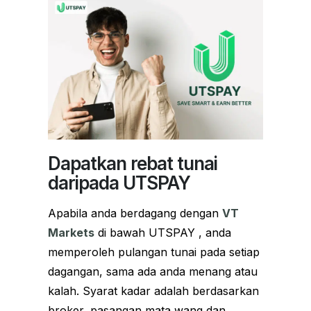
Dapatkan rebat tunai
daripada UTSPAY
Apabila anda berdagang dengan
VT
Markets
di bawah UTSPAY , anda
memperoleh pulangan tunai pada setiap
dagangan, sama ada anda menang atau
kalah. Syarat kadar adalah berdasarkan
broker, pasangan mata wang dan