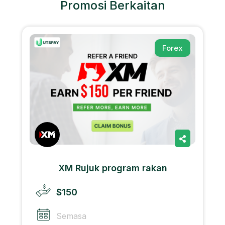
Promosi Berkaitan
Forex
XM Rujuk program rakan
$150
Semasa