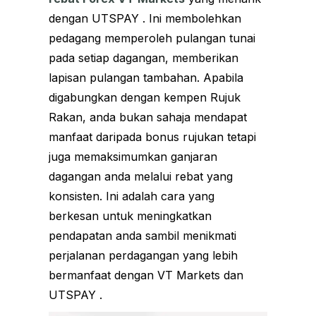
dengan UTSPAY . Ini membolehkan
pedagang memperoleh pulangan tunai
pada setiap dagangan, memberikan
lapisan pulangan tambahan. Apabila
digabungkan dengan kempen Rujuk
Rakan, anda bukan sahaja mendapat
manfaat daripada bonus rujukan tetapi
juga memaksimumkan ganjaran
dagangan anda melalui rebat yang
konsisten. Ini adalah cara yang
berkesan untuk meningkatkan
pendapatan anda sambil menikmati
perjalanan perdagangan yang lebih
bermanfaat dengan VT Markets dan
UTSPAY .