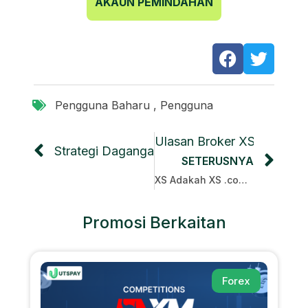
AKAUN PEMINDAHAN
Pengguna Baharu
,
Pengguna
Ulasan Broker XS .com
UNTUK
Strategi Dagangan Forex
SETERUSNYA
Membina Fleksibilit
XS Adakah XS .com Selamat, Berlesen dan Boleh Dipercayai?
Promosi Berkaitan
Forex