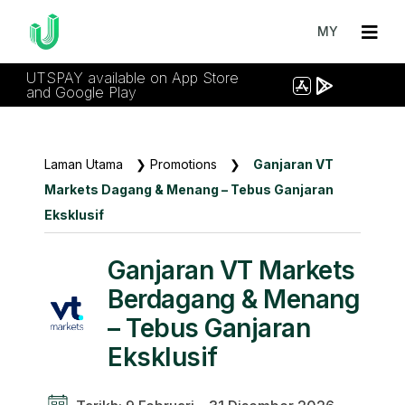
MY
UTSPAY available on App Store
and Google Play
Laman Utama
❯
Promotions
❯
Ganjaran VT
Markets Dagang & Menang – Tebus Ganjaran
Eksklusif
Ganjaran VT Markets
Berdagang & Menang
– Tebus Ganjaran
Eksklusif