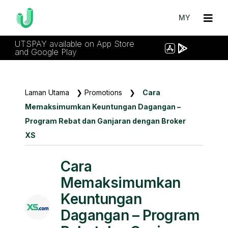
MY
UTSPAY available on App Store
and Google Play
Laman Utama
❯
Promotions
❯
Cara
Memaksimumkan Keuntungan Dagangan –
Program Rebat dan Ganjaran dengan Broker
XS
Cara
Memaksimumkan
Keuntungan
Dagangan – Program