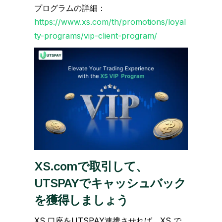
プログラムの詳細：
https://www.xs.com/th/promotions/loyal
ty-programs/vip-client-program/
XS.comで取引して、
UTSPAYでキャッシュバック
を獲得しましょう
XS 口座をUTSPAY連携させれば、XS で