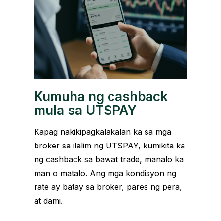
Kumuha ng cashback
mula sa UTSPAY
Kapag nakikipagkalakalan ka sa mga
broker sa ilalim ng UTSPAY, kumikita ka
ng cashback sa bawat trade, manalo ka
man o matalo. Ang mga kondisyon ng
rate ay batay sa broker, pares ng pera,
at dami.