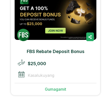
FBS Rebate Deposit Bonus
$25,000
Kasalukuyang
Gumagamit