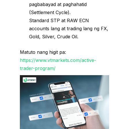
pagbabayad at paghahatid
(Settlement Cycle).
Standard STP at RAW ECN
accounts lang at trading lang ng FX,
Gold, Silver, Crude Oil.
Matuto nang higit pa:
https://www.vtmarkets.com/active-
trader-program/