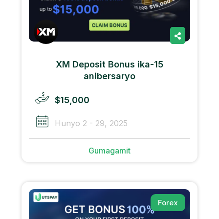
XM Deposit Bonus ika-15
anibersaryo
$15,000
Hunyo 2 - 29, 2025
Gumagamit
Forex