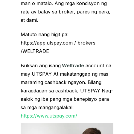
man o matalo. Ang mga kondisyon ng
rate ay batay sa broker, pares ng pera,
at dami.
Matuto nang higit pa:
https://app.utspay.com / brokers
/WELTRADE
Buksan ang isang
Weltrade
account na
may UTSPAY At makatanggap ng mas
maraming cashback ngayon. Bilang
karagdagan sa cashback, UTSPAY Nag-
aalok ng iba pang mga benepisyo para
sa mga mangangalakal:
https://www.utspay.com/