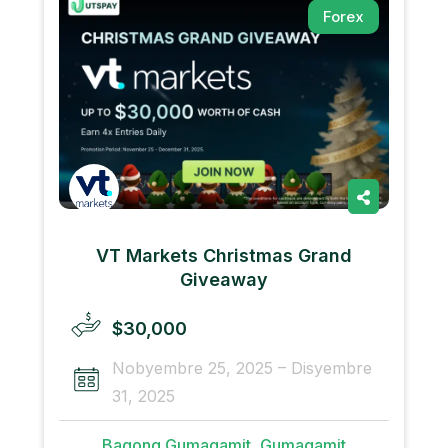
Forex
VT Markets Christmas Grand
Giveaway
$30,000
Nobyembre 25, 2025 – Disyembre
31, 2025
Bagong Gumagamit, Gumagamit