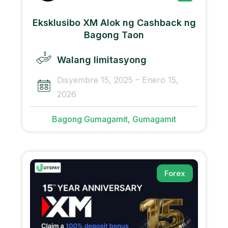
Eksklusibo XM Alok ng Cashback ng
Bagong Taon
Walang limitasyong
Disyembre 15, 2025 – Enero 15,
2026
Bagong Gumagamit, Gumagamit
Forex