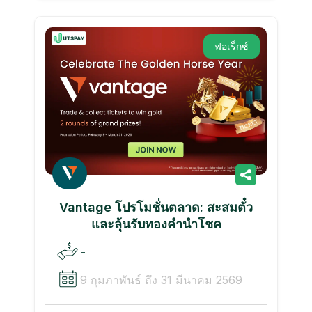
ฟอเร็กซ์
Vantage โปรโมชั่นตลาด: สะสมตั๋ว
และลุ้นรับทองคำนำโชค
-
9 กุมภาพันธ์ ถึง 31 มีนาคม 2569