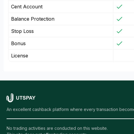
Cent Account
Balance Protection
Stop Loss
Bonus
License
An excellent cashback platform where every transaction become
No trading activities are conducted on this website.