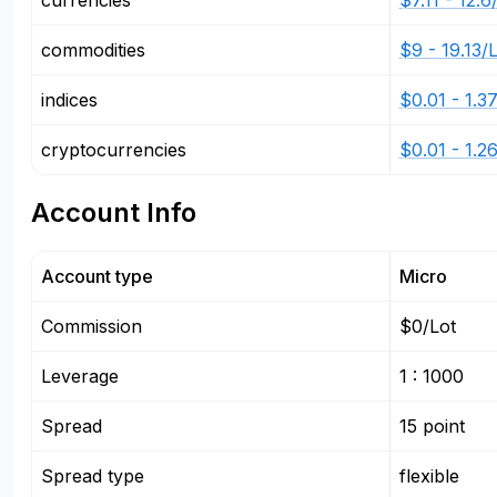
currencies
$7.11 - 12.6
commodities
$9 - 19.13/
indices
$0.01 - 1.3
cryptocurrencies
$0.01 - 1.2
Account Info
Account type
Micro
Commission
$0/Lot
Leverage
1 : 1000
Spread
15 point
Spread type
flexible