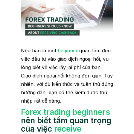
Nếu bạn là một
beginner
quan tâm đến
việc đầu tư vào giao dịch ngoại hối, vui
lòng biết về việc lấy lại phí của bạn.
Giao dịch ngoại hối không đơn giản. Tuy
nhiên, với đủ kiến thức và tuân thủ đúng
hướng dẫn, bạn có thể kiếm được thu
nhập rất dễ dàng.
Forex trading beginners
nên biết tầm quan trọng
của việc
receive