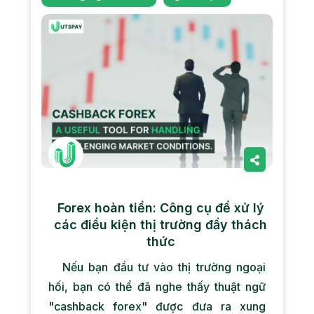
Forex hoàn tiền: Công cụ để xử lý
các điều kiện thị trường đầy thách
thức
Nếu bạn đầu tư vào thị trường ngoại
hối, bạn có thể đã nghe thấy thuật ngữ
"cashback forex" được đưa ra xung