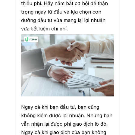
thiểu phí. Hãy nắm bắt cơ hội để thận
trọng ngay từ đầu và lựa chọn con
đường đầu tư vừa mang lại lợi nhuận
vừa tiết kiệm chi phí.
Ngay cả khi bạn đầu tư, bạn cũng
không kiếm được lợi nhuận. Nhưng bạn
vẫn nhận lại được phí giao dịch lô đó.
Ngay cả khi giao dịch của bạn không