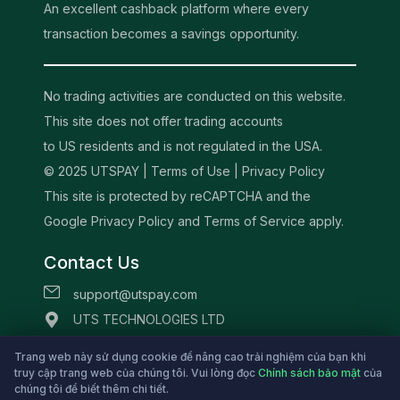
An excellent cashback platform where every
transaction becomes a savings opportunity.
No trading activities are conducted on this website.
This site does not offer trading accounts
to US residents and is not regulated in the USA.
© 2025 UTSPAY |
Terms of Use
|
Privacy Policy
This site is protected by reCAPTCHA and the
Google Privacy Policy and Terms of Service apply.
Contact Us
support@utspay.com
UTS TECHNOLOGIES LTD
Beachmont Business Centre, 341,
Trang web này sử dụng cookie để nâng cao trải nghiệm của bạn khi
Kingstown St.Vincent and the Grenadines
truy cập trang web của chúng tôi. Vui lòng đọc
Chính sách bảo mật
của
chúng tôi để biết thêm chi tiết.