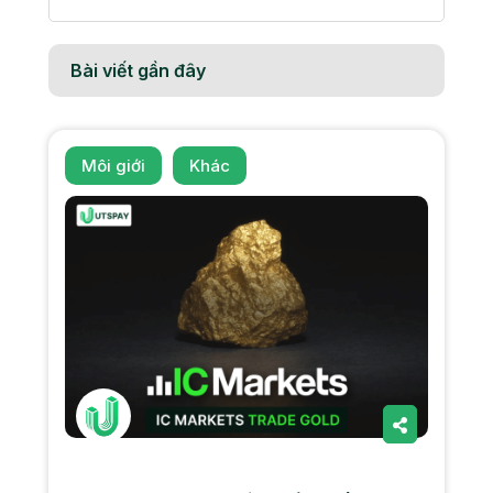
Bài viết gần đây
Môi giới
Khác