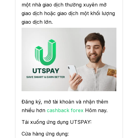
một nhà giao dịch thường xuyên mở
giao dịch hoặc giao dịch một khối lượng
giao dịch lớn.
Đăng ký, mở tài khoản và nhận thêm
nhiều hơn
cashback forex
Hôm nay.
Tải xuống ứng dụng UTSPAY:
Cửa hàng ứng dụng: