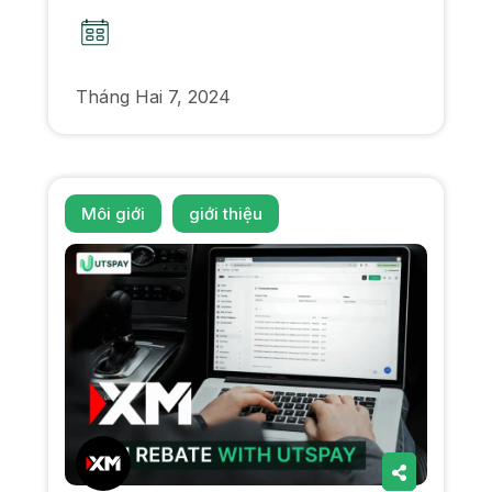
Tháng Hai 7, 2024
Môi giới
giới thiệu