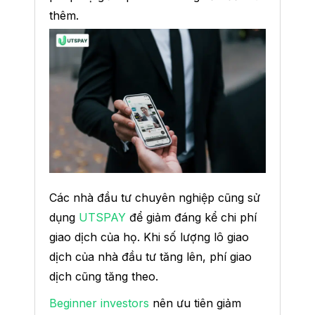
thêm.
Các nhà đầu tư chuyên nghiệp cũng sử
dụng
UTSPAY
để giảm đáng kể chi phí
giao dịch của họ. Khi số lượng lô giao
dịch của nhà đầu tư tăng lên, phí giao
dịch cũng tăng theo.
Beginner investors
nên ưu tiên giảm