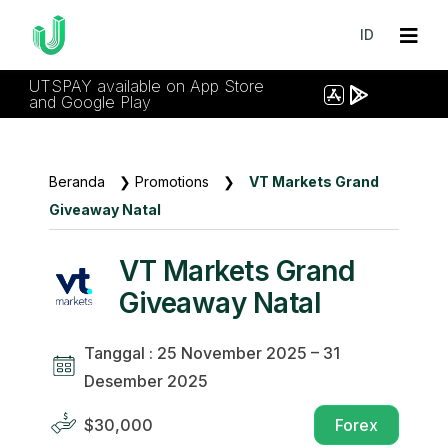
ID
UTSPAY available on App Store
and Google Play
Beranda
❯
Promotions
❯
VT Markets Grand
Giveaway Natal
VT Markets Grand
Giveaway Natal
Tanggal : 25 November 2025 – 31
Desember 2025
$30,000
Forex