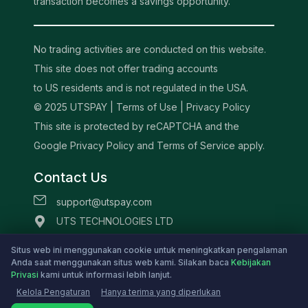
transaction becomes a savings opportunity.
No trading activities are conducted on this website.
This site does not offer trading accounts
to US residents and is not regulated in the USA.
© 2025 UTSPAY |
Terms of Use
|
Privacy Policy
This site is protected by reCAPTCHA and the
Google Privacy Policy and Terms of Service apply.
Contact Us
support@utspay.com
UTS TECHNOLOGIES LTD
Beachmont Business Centre, 341,
Situs web ini menggunakan cookie untuk meningkatkan pengalaman
Kingstown St.Vincent and the Grenadines
Anda saat menggunakan situs web kami. Silakan baca
Kebijakan
Privasi
kami untuk informasi lebih lanjut.
Kelola Pengaturan
Hanya terima yang diperlukan