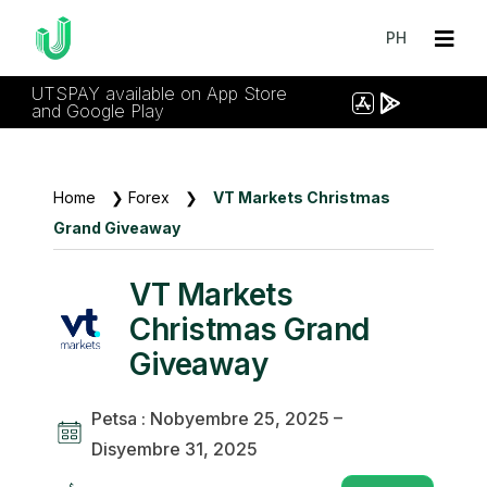
PH
UTSPAY available on App Store
and Google Play
Home
❯
Forex
❯
VT Markets Christmas
Grand Giveaway
VT Markets
Christmas Grand
Giveaway
Petsa : Nobyembre 25, 2025 –
Disyembre 31, 2025