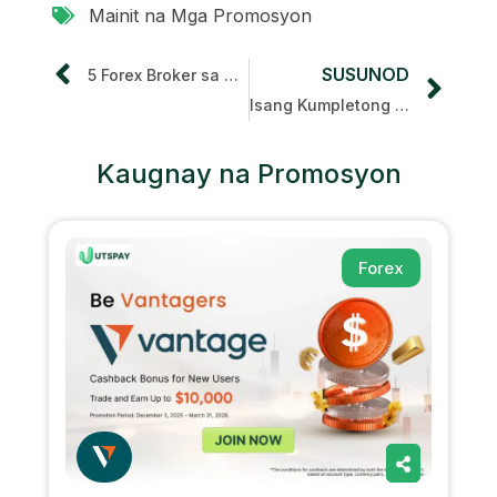
Mainit na Mga Promosyon
SUSUNOD
5 Forex Broker sa Pilipinas
Isang Kumpletong Gabay sa India Forex at Paano Magsimula ng Forex Trading
Kaugnay na Promosyon
Forex