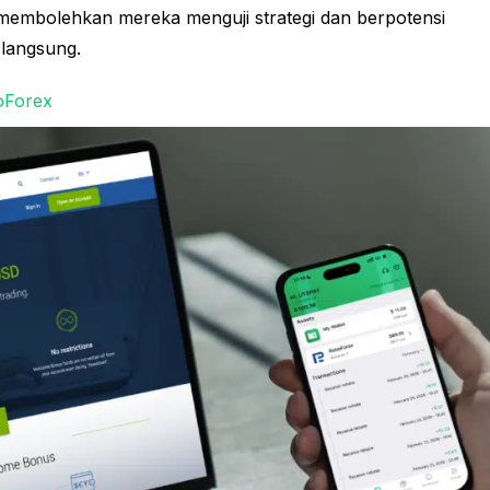
 membolehkan mereka menguji strategi dan berpotensi
langsung.
oForex