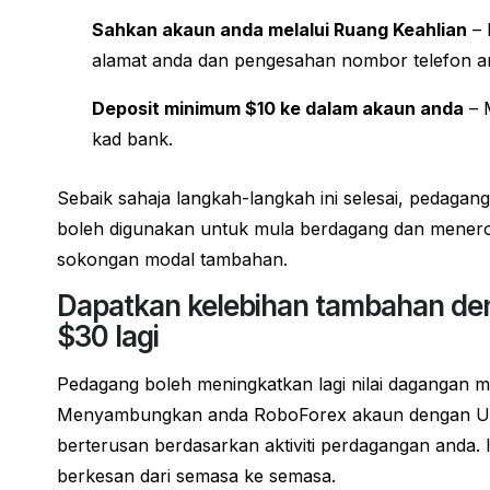
Sahkan akaun anda melalui Ruang Keahlian
– 
alamat anda dan pengesahan nombor telefon a
Deposit minimum $10 ke dalam akaun anda
– 
kad bank.
Sebaik sahaja langkah-langkah ini selesai, pedag
boleh digunakan untuk mula berdagang dan mener
sokongan modal tambahan.
Dapatkan kelebihan tambahan de
$30 lagi
Pedagang boleh meningkatkan lagi nilai dagangan
Menyambungkan anda RoboForex akaun dengan U
berterusan berdasarkan aktiviti perdagangan and
berkesan dari semasa ke semasa.