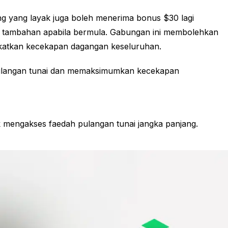
ng yang layak juga boleh menerima bonus $30 lagi
 tambahan apabila bermula. Gabungan ini membolehkan
atkan kecekapan dagangan keseluruhan.
langan tunai dan memaksimumkan kecekapan
mengakses faedah pulangan tunai jangka panjang.