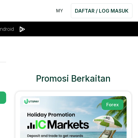
DAFTAR / LOG MASUK
MY
ndroid
Promosi Berkaitan
Forex