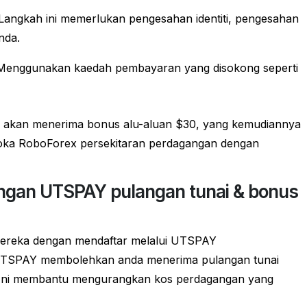
Langkah ini memerlukan pengesahan identiti, pengesahan
nda.
Menggunakan kaedah pembayaran yang disokong seperti
ang akan menerima bonus alu-aluan $30, yang kemudiannya
oka RoboForex persekitaran perdagangan dengan
ngan UTSPAY pulangan tunai & bonus
 mereka dengan mendaftar melalui UTSPAY
TSPAY membolehkan anda menerima pulangan tunai
a. Ini membantu mengurangkan kos perdagangan yang