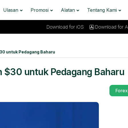
Ulasan
Promosi
Alatan
Tentang Kami
Download for iOS
Download for A
30 untuk Pedagang Baharu
n $30 untuk Pedagang Baharu
Forex