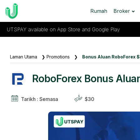
Rumah
Broker
UTSPAY available on App Store and Google Play
Laman Utama
❯
Promotions
❯
Bonus Aluan RoboForex $
RoboForex Bonus Alua
Tarikh : Semasa
$30