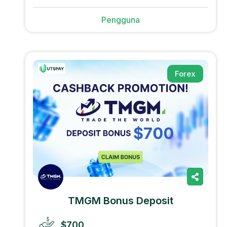
Pengguna
Forex
TMGM Bonus Deposit
$700