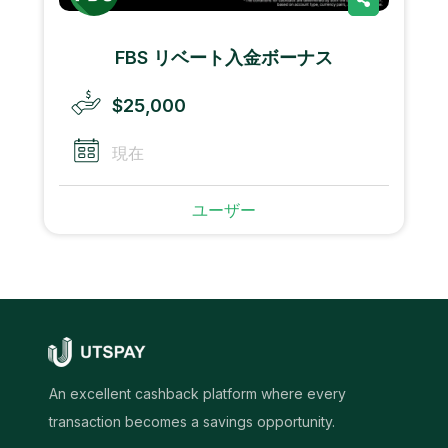
FBS リベート入金ボーナス
$25,000
現在
ユーザー
An excellent cashback platform where every
transaction becomes a savings opportunity.