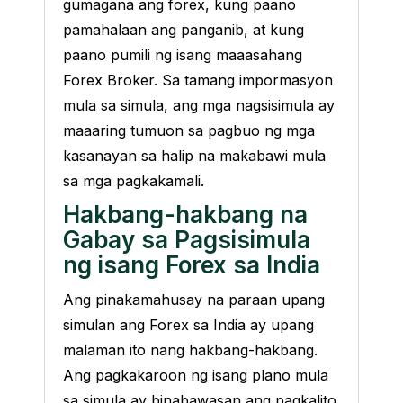
gumagana ang forex, kung paano
pamahalaan ang panganib, at kung
paano pumili ng isang maaasahang
Forex Broker. Sa tamang impormasyon
mula sa simula, ang mga nagsisimula ay
maaaring tumuon sa pagbuo ng mga
kasanayan sa halip na makabawi mula
sa mga pagkakamali.
Hakbang-hakbang na
Gabay sa Pagsisimula
ng isang Forex sa India
Ang pinakamahusay na paraan upang
simulan ang Forex sa India ay upang
malaman ito nang hakbang-hakbang.
Ang pagkakaroon ng isang plano mula
sa simula ay binabawasan ang pagkalito