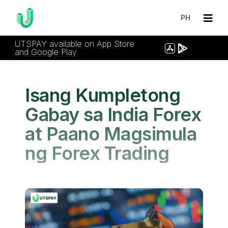
PH
UTSPAY available on App Store
and Google Play
Isang Kumpletong
Gabay sa India Forex
at Paano Magsimula
ng Forex Trading