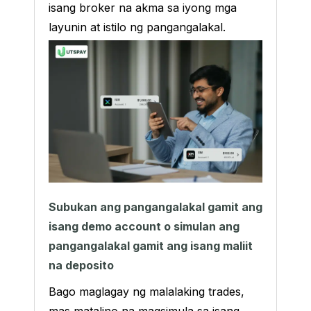
isang broker na akma sa iyong mga
layunin at istilo ng pangangalakal.
Subukan ang pangangalakal gamit ang
isang demo account o simulan ang
pangangalakal gamit ang isang maliit
na deposito
Bago maglagay ng malalaking trades,
mas matalino na magsimula sa isang