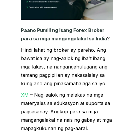
Paano Pumili ng isang Forex Broker
para sa mga mangangalakal sa India
?
Hindi lahat ng broker ay pareho. Ang
bawat isa ay nag-aalok ng iba't ibang
mga lakas, na nangangahulugang ang
tamang pagpipilian ay nakasalalay sa
kung ano ang pinakamahalaga sa iyo.
XM
– Nag-aalok ng malakas na mga
materyales sa edukasyon at suporta sa
pagsasanay. Angkop para sa mga
mangangalakal na nais ng gabay at mga
mapagkukunan ng pag-aaral.