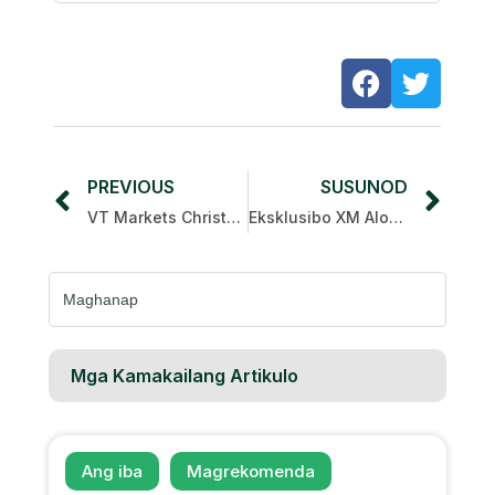
PREVIOUS
SUSUNOD
VT Markets Christmas Grand Giveaway
Eksklusibo XM Alok ng Cashback ng Bagong Taon
Maghanap
para
sa:
Mga Kamakailang Artikulo
Ang iba
Magrekomenda