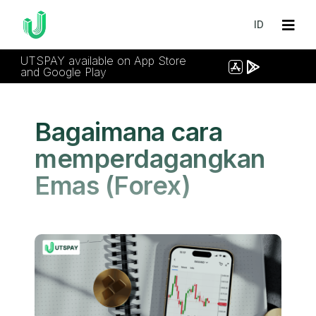
ID
UTSPAY available on App Store
and Google Play
Bagaimana cara
memperdagangkan
Emas (Forex)