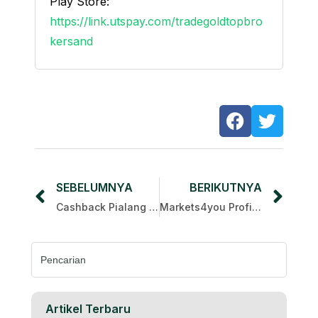
Play Store:
https://link.utspay.com/tradegoldtopbro
kersand
SEBELUMNYA
BERIKUTNYA
Cashback Pialang Terbaik 2025: 5 Pialang Teratas yang Paling Berharga
Markets4you Profit Masters 2025
Cari:
Artikel Terbaru