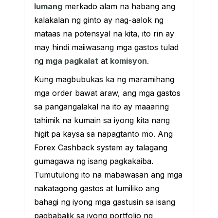
lumang
merkado alam na habang ang
kalakalan ng ginto ay nag-aalok ng
mataas na potensyal na kita, ito rin ay
may hindi maiiwasang mga gastos tulad
ng
mga pagkalat
at
komisyon
.
Kung magbubukas ka ng maramihang
mga order bawat araw, ang mga gastos
sa pangangalakal na ito ay maaaring
tahimik na kumain sa iyong kita nang
higit pa kaysa sa napagtanto mo. Ang
Forex Cashback system ay talagang
gumagawa ng isang pagkakaiba.
Tumutulong ito na mabawasan ang mga
nakatagong gastos at lumiliko ang
bahagi ng iyong mga gastusin sa isang
pagbabalik sa iyong portfolio ng