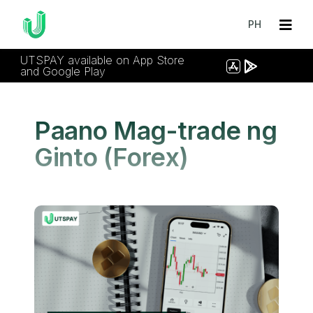
PH
UTSPAY available on App Store
and Google Play
Paano Mag-trade ng
Ginto (Forex)