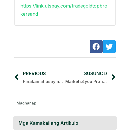
https://link.utspay.com/tradegoldtopbro
kersand
PREVIOUS
SUSUNOD
Pinakamahusay na Broker Cashback 2025: Nangungunang 5 Pinaka-Kapaki-pakinabang na Mga Broker
Markets4you Profit Masters 2025
Maghanap
para
sa:
Mga Kamakailang Artikulo