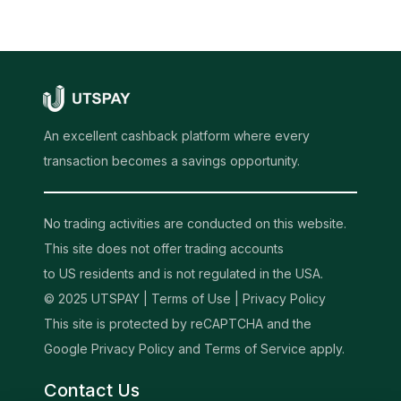
An excellent cashback platform where every
transaction becomes a savings opportunity.
No trading activities are conducted on this website.
This site does not offer trading accounts
to US residents and is not regulated in the USA.
© 2025 UTSPAY |
Terms of Use
|
Privacy Policy
This site is protected by reCAPTCHA and the
Google Privacy Policy and Terms of Service apply.
Contact Us