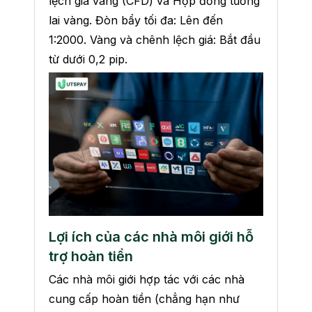
lệch giá vàng (CFD) và Hợp đồng tương
lai vàng. Đòn bẩy tối đa: Lên đến
1:2000. Vàng và chênh lệch giá: Bắt đầu
từ dưới 0,2 pip.
Lợi ích của các nhà môi giới hỗ
trợ hoàn tiền
Các nhà môi giới hợp tác với các nhà
cung cấp hoàn tiền (chẳng hạn như