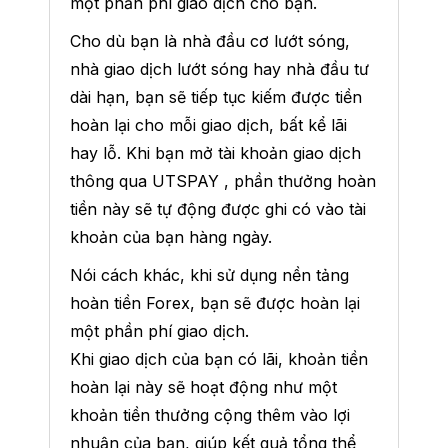
một phần phí giao dịch cho bạn.
Cho dù bạn là nhà đầu cơ lướt sóng,
nhà giao dịch lướt sóng hay nhà đầu tư
dài hạn, bạn sẽ tiếp tục kiếm được tiền
hoàn lại cho mỗi giao dịch, bất kể lãi
hay lỗ. Khi bạn mở tài khoản giao dịch
thông qua UTSPAY , phần thưởng hoàn
tiền này sẽ tự động được ghi có vào tài
khoản của bạn hàng ngày.
Nói cách khác, khi sử dụng nền tảng
hoàn tiền Forex, bạn sẽ được hoàn lại
một phần phí giao dịch.
Khi giao dịch của bạn có lãi, khoản tiền
hoàn lại này sẽ hoạt động như một
khoản tiền thưởng cộng thêm vào lợi
nhuận của bạn, giúp kết quả tổng thể