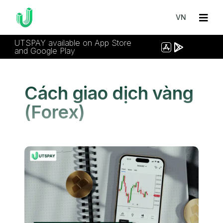
VN
UTSPAY available on App Store
and Google Play
Cách giao dịch vàng
(Forex)