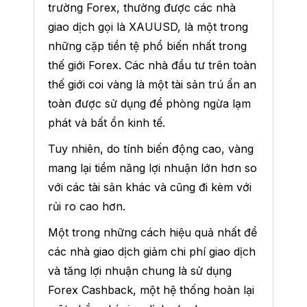
trường Forex, thường được các nhà
giao dịch gọi là XAUUSD, là một trong
những cặp tiền tệ phổ biến nhất trong
thế giới Forex. Các nhà đầu tư trên toàn
thế giới coi vàng là một tài sản trú ẩn an
toàn được sử dụng để phòng ngừa lạm
phát và bất ổn kinh tế.
Tuy nhiên, do tính biến động cao, vàng
mang lại tiềm năng lợi nhuận lớn hơn so
với các tài sản khác và cũng đi kèm với
rủi ro cao hơn.
Một trong những cách hiệu quả nhất để
các nhà giao dịch giảm chi phí giao dịch
và tăng lợi nhuận chung là sử dụng
Forex Cashback, một hệ thống hoàn lại