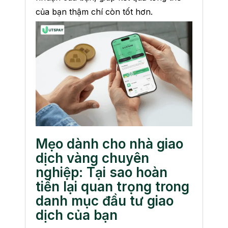
của bạn thậm chí còn tốt hơn.
Mẹo dành cho nhà giao
dịch vàng chuyên
nghiệp: Tại sao hoàn
tiền lại quan trọng trong
danh mục đầu tư giao
dịch của bạn