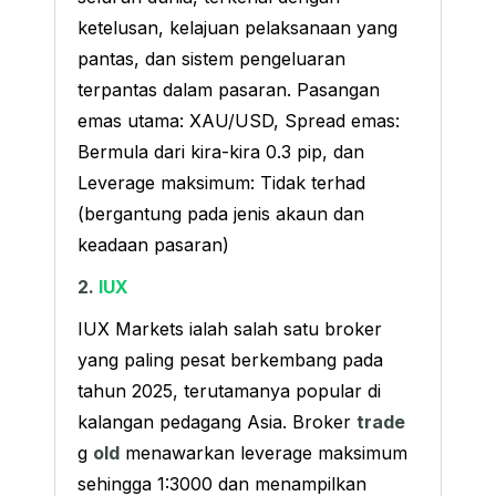
ketelusan, kelajuan pelaksanaan yang
pantas, dan sistem pengeluaran
terpantas dalam pasaran. Pasangan
emas utama: XAU/USD, Spread emas:
Bermula dari kira-kira 0.3 pip, dan
Leverage maksimum: Tidak terhad
(bergantung pada jenis akaun dan
keadaan pasaran)
2.
IUX
IUX Markets ialah salah satu broker
yang paling pesat berkembang pada
tahun 2025, terutamanya popular di
kalangan pedagang Asia. Broker
trade
g
old
menawarkan leverage maksimum
sehingga 1:3000 dan menampilkan