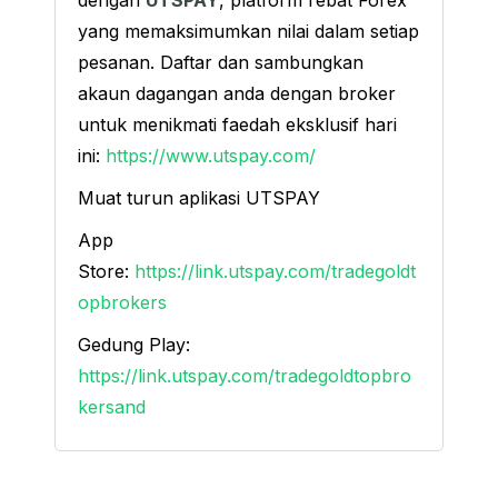
yang memaksimumkan nilai dalam setiap
pesanan. Daftar dan sambungkan
akaun dagangan anda dengan broker
untuk menikmati faedah eksklusif hari
ini:
https://www.utspay.com/
Muat turun aplikasi UTSPAY
App
Store:
https://link.utspay.com/tradegoldt
opbrokers
Gedung Play:
https://link.utspay.com/tradegoldtopbro
kersand