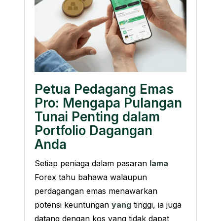
Petua Pedagang Emas
Pro: Mengapa Pulangan
Tunai Penting dalam
Portfolio Dagangan
Anda
Setiap peniaga dalam pasaran
lama
Forex tahu bahawa walaupun
perdagangan emas menawarkan
potensi keuntungan
yang
tinggi, ia juga
datang dengan kos yang tidak dapat