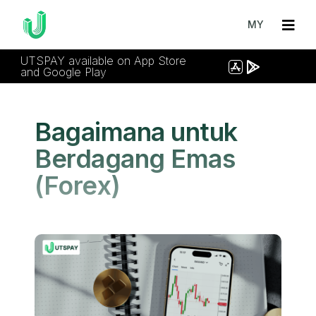
MY
UTSPAY available on App Store
and Google Play
Bagaimana untuk
Berdagang Emas
(Forex)