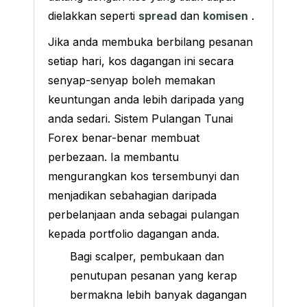
dielakkan seperti
spread
dan
komisen
.
Jika anda membuka berbilang pesanan
setiap hari, kos dagangan ini secara
senyap-senyap boleh memakan
keuntungan anda lebih daripada yang
anda sedari. Sistem Pulangan Tunai
Forex benar-benar membuat
perbezaan. Ia membantu
mengurangkan kos tersembunyi dan
menjadikan sebahagian daripada
perbelanjaan anda sebagai pulangan
kepada portfolio dagangan anda.
Bagi scalper, pembukaan dan
penutupan pesanan yang kerap
bermakna lebih banyak dagangan