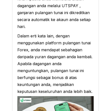
dagangan anda melalui UTSPAY ,
ganjaran pulangan tunai ini dikreditkan
secara automatik ke akaun anda setiap
hari.
Dalam erti kata lain, dengan
menggunakan platform pulangan tunai
Forex, anda mendapat sebahagian
daripada yuran dagangan anda kembali.
Apabila dagangan anda
menguntungkan, pulangan tunai ini
berfungsi sebagai bonus di atas
keuntungan anda, menjadikan
keputusan keseluruhan anda lebih baik.