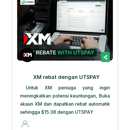
XM rebat dengan UTSPAY
Untuk XM peniaga yang ingin
meningkatkan potensi keuntungan, Buka
akaun XM dan dapatkan rebat automatik
sehingga $15.38 dengan UTSPAY