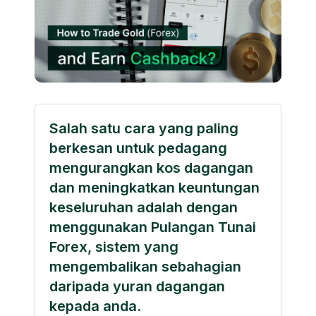
Salah satu cara yang paling
berkesan untuk pedagang
mengurangkan kos dagangan
dan meningkatkan keuntungan
keseluruhan adalah dengan
menggunakan Pulangan Tunai
Forex, sistem yang
mengembalikan sebahagian
daripada yuran dagangan
kepada anda.