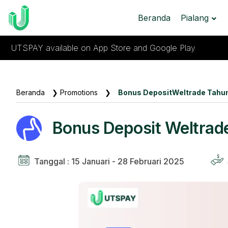
Beranda
Pialang
UTSPAY available on App Store and Google Play
Beranda
❯
Promotions
❯
Bonus DepositWeltrade Tahu
Bonus Deposit Weltrad
Tanggal : 15 Januari - 28 Februari 2025