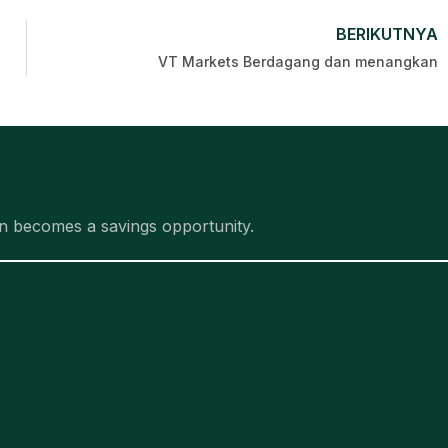
BERIKUTNYA
VT Markets Berdagang dan menangkan
n becomes a savings opportunity.