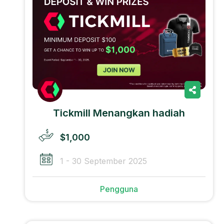
Tickmill Menangkan hadiah
$1,000
1 - 30 September 2025
Pengguna