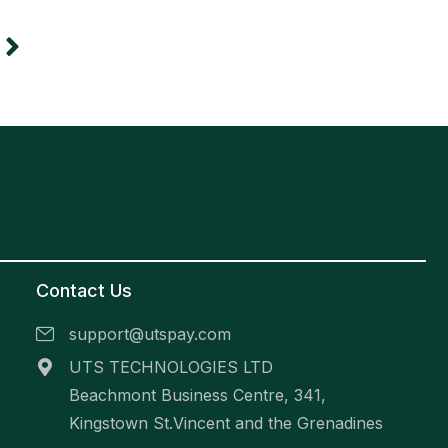
Contact Us
support@utspay.com
UTS TECHNOLOGIES LTD
Beachmont Business Centre, 341,
Kingstown St.Vincent and the Grenadines