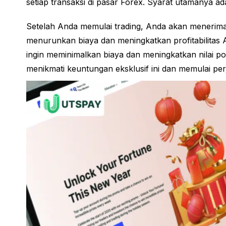
setiap transaksi di pasar Forex. Syarat utamanya
Setelah Anda memulai trading, Anda akan menerima
menurunkan biaya dan meningkatkan profitabilitas 
ingin meminimalkan biaya dan meningkatkan nilai po
menikmati keuntungan eksklusif ini dan memulai perj