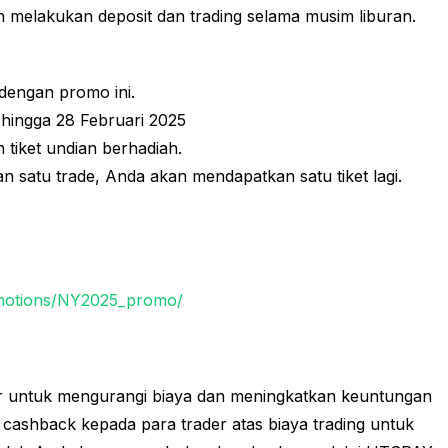
melakukan deposit dan trading selama musim liburan.
dengan promo ini.
 hingga 28 Februari 2025
tiket undian berhadiah.
 satu trade, Anda akan mendapatkan satu tiket lagi.
omotions/NY2025_promo/
er untuk mengurangi biaya dan meningkatkan keuntungan
 cashback kepada para trader atas biaya trading untuk