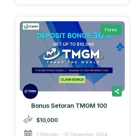
Forex
Bonus Setoran TMGM 100
$10,000
1 Oktober - 31 Desember 2024