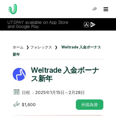
JP
UTSPAY available on App Store
and Google Play
ホーム
❯
フォレックス
❯
Weltrade 入金ボーナス
新年
Weltrade 入金ボーナ
ス新年
日程 ：2025年1月15日～2月28日
$1,600
外国為替