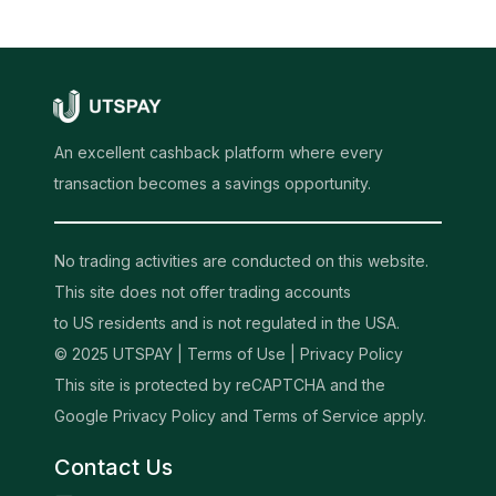
An excellent cashback platform where every
transaction becomes a savings opportunity.
No trading activities are conducted on this website.
This site does not offer trading accounts
to US residents and is not regulated in the USA.
© 2025 UTSPAY |
Terms of Use
|
Privacy Policy
This site is protected by reCAPTCHA and the
Google Privacy Policy and Terms of Service apply.
Contact Us