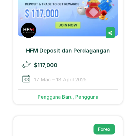
HFM Deposit dan Perdagangan
$117,000
17 Mac – 18 April 2025
Pengguna Baru, Pengguna
Forex