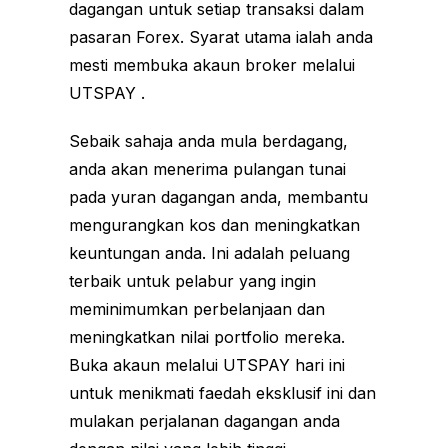
dagangan untuk setiap transaksi dalam
pasaran Forex. Syarat utama ialah anda
mesti membuka akaun broker melalui
UTSPAY .
Sebaik sahaja anda mula berdagang,
anda akan menerima pulangan tunai
pada yuran dagangan anda, membantu
mengurangkan kos dan meningkatkan
keuntungan anda. Ini adalah peluang
terbaik untuk pelabur yang ingin
meminimumkan perbelanjaan dan
meningkatkan nilai portfolio mereka.
Buka akaun melalui UTSPAY hari ini
untuk menikmati faedah eksklusif ini dan
mulakan perjalanan dagangan anda