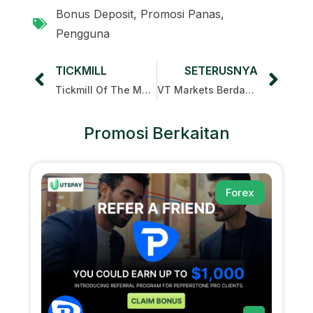
Bonus Deposit
,
Promosi Panas
,
Pengguna
TICKMILL
SETERUSNYA
Tickmill Of The Month
VT Markets Berdagang dan menang
Promosi Berkaitan
Forex