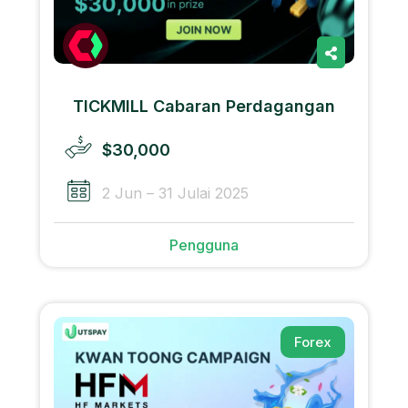
TICKMILL Cabaran Perdagangan
$30,000
2 Jun – 31 Julai 2025
Pengguna
Forex