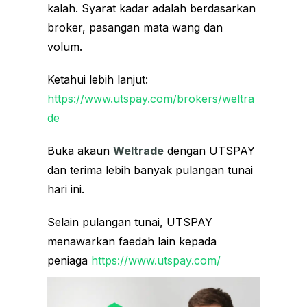
kalah. Syarat kadar adalah berdasarkan
broker, pasangan mata wang dan
volum.
Ketahui lebih lanjut:
https://www.utspay.com/brokers/weltra
de
Buka akaun
Weltrade
dengan UTSPAY
dan terima lebih banyak pulangan tunai
hari ini.
Selain pulangan tunai, UTSPAY
menawarkan faedah lain kepada
peniaga
https://www.utspay.com/