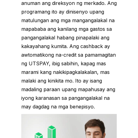
anuman ang direksyon ng merkado. Ang
programang ito ay dinisenyo upang
matulungan ang mga mangangalakal na
mapababa ang kanilang mga gastos sa
pangangalakal habang pinapalaki ang
kakayahang kumita. Ang cashback ay
awtomatikong na-credit sa pamamagitan
ng UTSPAY, ibig sabihin, kapag mas
marami kang nakikipagkalakalan, mas
malaki ang kinikita mo. Ito ay isang
madaling paraan upang mapahusay ang
iyong karanasan sa pangangalakal na
may dagdag na mga benepisyo.