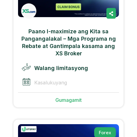
Paano I-maximize ang Kita sa
Pangangalakal – Mga Programa ng
Rebate at Gantimpala kasama ang
XS Broker
Walang limitasyong
Kasalukuyang
Gumagamit
Forex