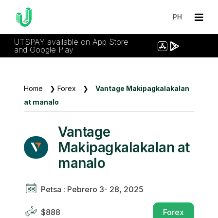
PH
UTSPAY available on App Store
and Google Play
Home
❯
Forex
❯
Vantage Makipagkalakalan
at manalo
Vantage
Makipagkalakalan at
manalo
Petsa : Pebrero 3- 28, 2025
$888
Forex