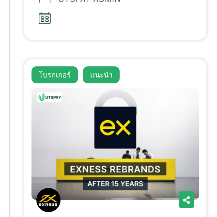
โบรกเกอร์
แนะนํา